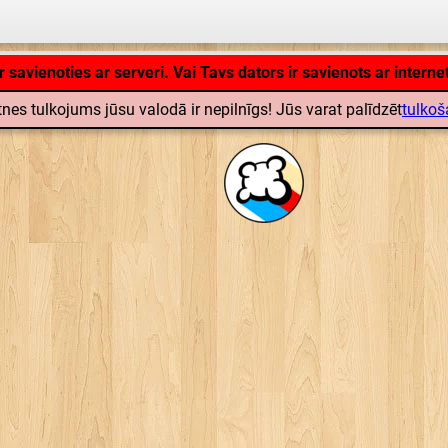
Lietojumprogramma lādējas ... ...
nes tulkojums jūsu valodā ir nepilnīgs! Jūs varat palīdzēt
tulkoš