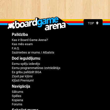
TOP
Palīdzība
Kas ir Board Game Arena?
Kas mēs esam
F.A.Q.
Sazinieties ar mums / Atbalsts
Dod ieguldījumu
Esmu spēļu izdevējs
Esmu programmatūras izstrādātājs
Es gribu palīdzēt BGA
Ziņot par kļūmi
Kļūsti Premium!
Navigācija
Sākums
Spēles
Kopiena
Forums