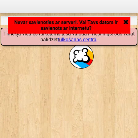
Lietojumprogramma lādējas ... ...
Tīmekļa vietnes tulkojums jūsu valodā ir nepilnīgs! Jūs varat
palīdzēt
tulkošanas centrā
.