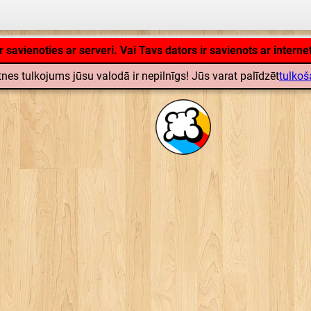
Lietojumprogramma lādējas ... ...
nes tulkojums jūsu valodā ir nepilnīgs! Jūs varat palīdzēt
tulkoš