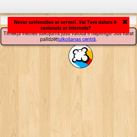
Lietojumprogramma lādējas ... ...
Tīmekļa vietnes tulkojums jūsu valodā ir nepilnīgs! Jūs varat
palīdzēt
tulkošanas centrā
.