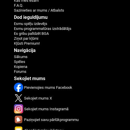
Kas mēs esam
F.A.Q.
Sazinieties ar mums / Atbalsts
Dod ieguldījumu
Esmu spēļu izdevējs
Esmu programmatūras izstrādātājs
Es gribu palīdzēt BGA
Ziņot par kļūmi
Kļūsti Premium!
Navigācija
Sākums
Spēles
Kopiena
Forums
Sekojiet mums
Pievienojies mums Facebook
Sekojiet mums X
Sekojiet mums Instagramā
Paziņojiet savu pārlūkprogrammu