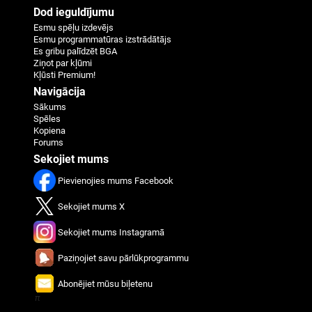
Dod ieguldījumu
Esmu spēļu izdevējs
Esmu programmatūras izstrādātājs
Es gribu palīdzēt BGA
Ziņot par kļūmi
Kļūsti Premium!
Navigācija
Sākums
Spēles
Kopiena
Forums
Sekojiet mums
Pievienojies mums Facebook
Sekojiet mums X
Sekojiet mums Instagramā
Paziņojiet savu pārlūkprogrammu
Abonējiet mūsu biļetenu
π