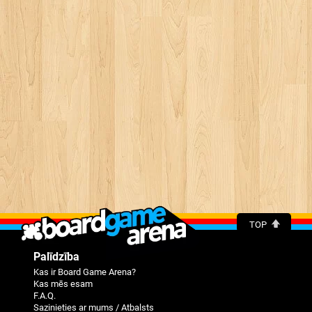
TOP
Palīdzība
Kas ir Board Game Arena?
Kas mēs esam
F.A.Q.
Sazinieties ar mums / Atbalsts