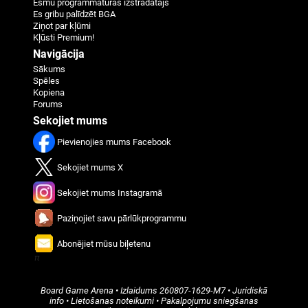
Esmu programmatūras izstrādātājs
Es gribu palīdzēt BGA
Ziņot par kļūmi
Kļūsti Premium!
Navigācija
Sākums
Spēles
Kopiena
Forums
Sekojiet mums
Pievienojies mums Facebook
Sekojiet mums X
Sekojiet mums Instagramā
Paziņojiet savu pārlūkprogrammu
Abonējiet mūsu biļetenu
π
Board Game Arena
• Izlaidums
260807-1629-M7
•
Juridiskā
info
•
Lietošanas noteikumi
•
Pakalpojumu sniegšanas