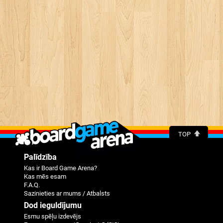
TOP
Palīdzība
Kas ir Board Game Arena?
Kas mēs esam
F.A.Q.
Sazinieties ar mums / Atbalsts
Dod ieguldījumu
Esmu spēļu izdevējs