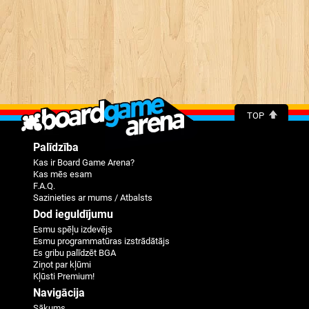
TOP
Palīdzība
Kas ir Board Game Arena?
Kas mēs esam
F.A.Q.
Sazinieties ar mums / Atbalsts
Dod ieguldījumu
Esmu spēļu izdevējs
Esmu programmatūras izstrādātājs
Es gribu palīdzēt BGA
Ziņot par kļūmi
Kļūsti Premium!
Navigācija
Sākums