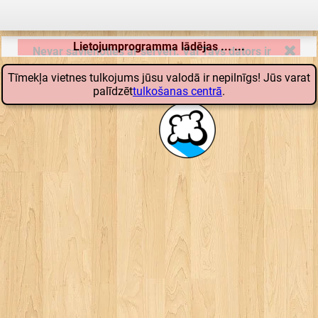
Lietojumprogramma lādējas ... ...
Tīmekļa vietnes tulkojums jūsu valodā ir nepilnīgs! Jūs varat
palīdzēt
tulkošanas centrā
.