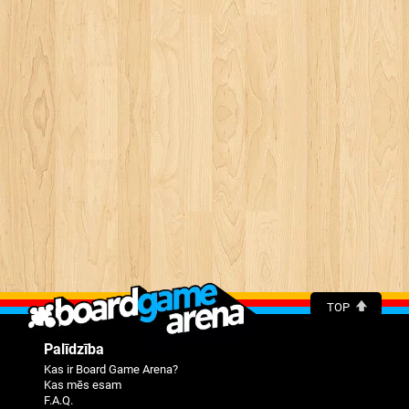
TOP
Palīdzība
Kas ir Board Game Arena?
Kas mēs esam
F.A.Q.