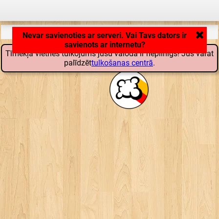
Lietojumprogramma lādējas ... ...
Tīmekļa vietnes tulkojums jūsu valodā ir nepilnīgs! Jūs varat
palīdzēt
tulkošanas centrā
.