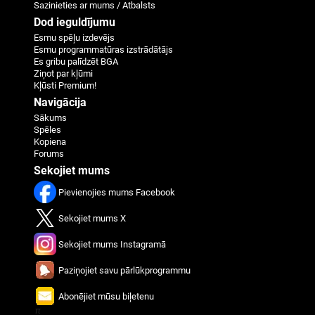
Sazinieties ar mums / Atbalsts
Dod ieguldījumu
Esmu spēļu izdevējs
Esmu programmatūras izstrādātājs
Es gribu palīdzēt BGA
Ziņot par kļūmi
Kļūsti Premium!
Navigācija
Sākums
Spēles
Kopiena
Forums
Sekojiet mums
Pievienojies mums Facebook
Sekojiet mums X
Sekojiet mums Instagramā
Paziņojiet savu pārlūkprogrammu
Abonējiet mūsu biļetenu
π