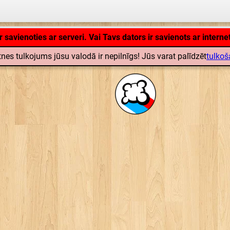
Lietojumprogramma lādējas ... ...
 savienoties ar serveri. Vai Tavs dators ir savienots ar interne
nes tulkojums jūsu valodā ir nepilnīgs! Jūs varat palīdzēt
tulkoš