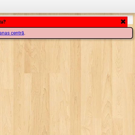
tu?
anas centrā
.