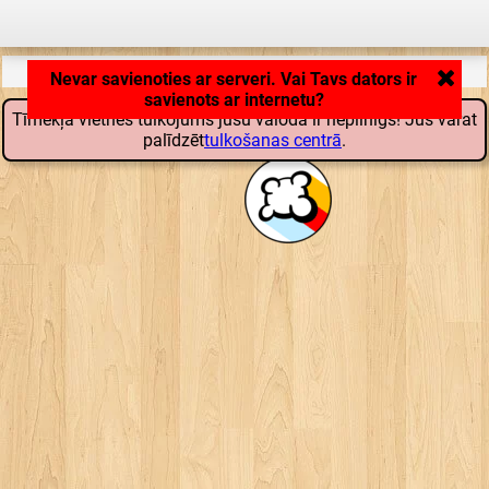
Lietojumprogramma lādējas ... ...
Tīmekļa vietnes tulkojums jūsu valodā ir nepilnīgs! Jūs varat
palīdzēt
tulkošanas centrā
.