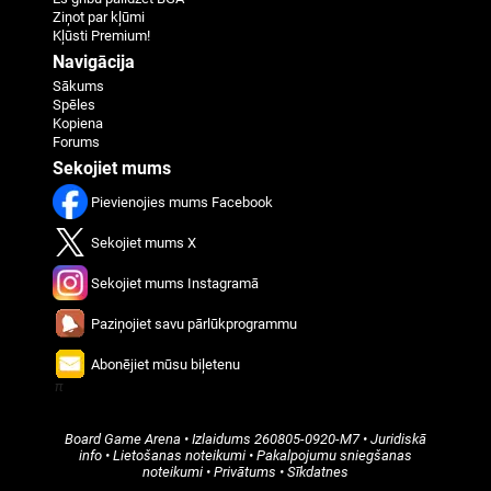
Ziņot par kļūmi
Kļūsti Premium!
Navigācija
Sākums
Spēles
Kopiena
Forums
Sekojiet mums
Pievienojies mums Facebook
Sekojiet mums X
Sekojiet mums Instagramā
Paziņojiet savu pārlūkprogrammu
Abonējiet mūsu biļetenu
π
Board Game Arena
• Izlaidums
260805-0920-M7
•
Juridiskā
info
•
Lietošanas noteikumi
•
Pakalpojumu sniegšanas
noteikumi
•
Privātums
•
Sīkdatnes