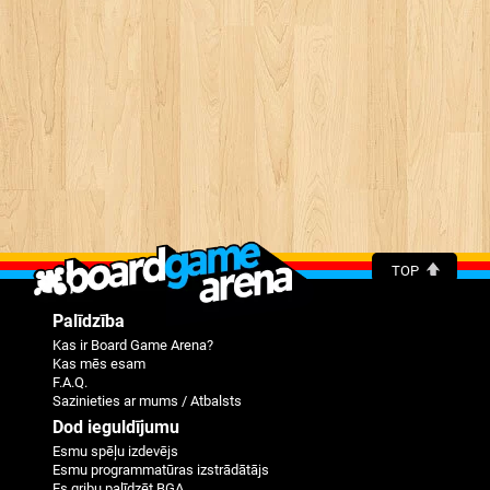
TOP
Palīdzība
Kas ir Board Game Arena?
Kas mēs esam
F.A.Q.
Sazinieties ar mums / Atbalsts
Dod ieguldījumu
Esmu spēļu izdevējs
Esmu programmatūras izstrādātājs
Es gribu palīdzēt BGA