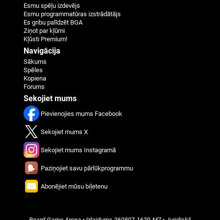
Esmu spēļu izdevējs
Esmu programmatūras izstrādātājs
Es gribu palīdzēt BGA
Ziņot par kļūmi
Kļūsti Premium!
Navigācija
Sākums
Spēles
Kopiena
Forums
Sekojiet mums
Pievienojies mums Facebook
Sekojiet mums X
Sekojiet mums Instagramā
Paziņojiet savu pārlūkprogrammu
Abonējiet mūsu biļetenu
π
Board Game Arena
• Izlaidums
260807-1629-M7
•
Juridiskā