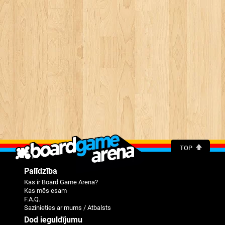
TOP
Palīdzība
Kas ir Board Game Arena?
Kas mēs esam
F.A.Q.
Sazinieties ar mums / Atbalsts
Dod ieguldījumu