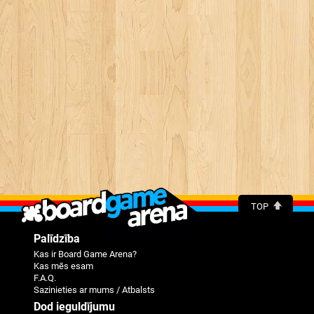
TOP
Palīdzība
Kas ir Board Game Arena?
Kas mēs esam
F.A.Q.
Sazinieties ar mums / Atbalsts
Dod ieguldījumu