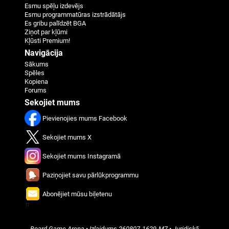
Esmu spēļu izdevējs
Esmu programmatūras izstrādātājs
Es gribu palīdzēt BGA
Ziņot par kļūmi
Kļūsti Premium!
Navigācija
Sākums
Spēles
Kopiena
Forums
Sekojiet mums
Pievienojies mums Facebook
Sekojiet mums X
Sekojiet mums Instagramā
Paziņojiet savu pārlūkprogrammu
Abonējiet mūsu biļetenu
π
Board Game Arena
• Izlaidums
260807-1629-M7
•
Juridiskā