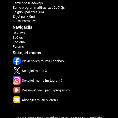
Esmu spēļu izdevējs
Esmu programmatūras izstrādātājs
Es gribu palīdzēt BGA
Ziņot par kļūmi
Kļūsti Premium!
Navigācija
Sākums
Spēles
Kopiena
Forums
Sekojiet mums
Pievienojies mums Facebook
Sekojiet mums X
Sekojiet mums Instagramā
Paziņojiet savu pārlūkprogrammu
Abonējiet mūsu biļetenu
π
Board Game Arena
• Izlaidums
260805-0920-M7
•
Juridiskā