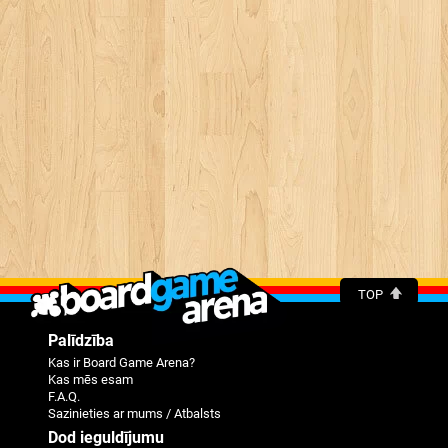
TOP
Palīdzība
Kas ir Board Game Arena?
Kas mēs esam
F.A.Q.
Sazinieties ar mums / Atbalsts
Dod ieguldījumu